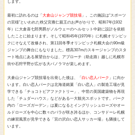
します。
最初に訪れるのは「
大倉山ジャンプ競技場
」。この施設は“スポーツ
の宮様”といわれた秩父宮雍仁親王のお声がかりで、昭和7年(1932
年）に大倉喜七郎男爵がノルウェーのヘルセット中尉に設計を依頼
したことに始まります。そして昭和45年(1970年）に札幌オリンピッ
クにそなえて改修され、第11回冬季オリンピック札幌大会の90m級
ジャンプの舞台にもなりました。標高307mのスキージャンプのスタ
ート地点にある展望台からは、アプローチ（助走路）越しに札幌市
街や石狩平野が広がる大パノラマが楽しめます。
大倉山ジャンプ競技場を出発した後は、「
白い恋人パーク
」に向か
います。白い恋人パークは北海道銘菓「白い恋人」の製造工場が見
学できる「チョコトピアファクトリー」、中世の英国建築物を再現
した「チュダーハウス」などがある一大観光スポットです。パーク
内の「ローズガーデン」は夏になるとイングリッシュローズやオー
ルドローズを中心に数々のバラが咲き誇るほか、コンサドーレ札幌
の練習風景が見学できる「宮の沢白い恋人サッカー場」も隣接して
います。