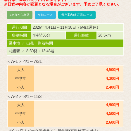
※日程や内容が変更となる場合がございます。予めご了承ください。
1名様から出発
午前コース
音声案内(多言語)コース
運行期間
2026年4月1日～11月30日（6/4は運休）
所要時間
4時間56分
運行距離
28.5km
乗車地 ／ 出発・到着時間
札幌駅 ／ 8:50発・13:46着
＜A-1＞ 4/1～7/31
大人
4,500円
中学生
4,300円
小人
2,400円
＜A-2＞ 8/1～11/3
大人
4,900円
中学生
4,500円
小人
2,600円
※白い恋人パーク製造ライン見学料(有料施設)を含む。