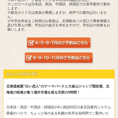
※このコースは日本語、英語、中国語、韓国語での音声案内で案内
します。
※観光ガイド又は係員が乗務しますが、肉声での案内は行いませ
ん。
※中学生料金をご利用のお客様は、定期観光バス窓口で乗車券購入
及び引替えの際、学生証の提示を求めますので、学生証の持参をお
願いします。
みどころ PICK UP!!
北海道銘菓”白い恋人“のテーマパークと大倉山ジャンプ競技場、北
海道の味覚が集う場外市場を巡る充実の5時間！
日本語・英語・中国語・緯国語の4ヶ国語対応の多言語案内システム
搭裁のバスで、ちょっと味のある札幌の名所を短時間でご案内いた