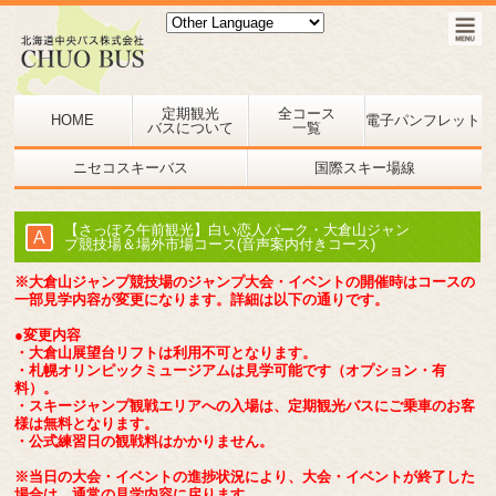
定期観光
全コース
HOME
電子パンフレット
バスについて
一覧
ニセコスキーバス
国際スキー場線
【さっぽろ午前観光】白い恋人パーク・大倉山ジャン
A
プ競技場＆場外市場コース(音声案内付きコース)
※大倉山ジャンプ競技場のジャンプ大会・イベントの開催時はコースの
一部見学内容が変更になります。詳細は以下の通りです。
●変更内容
・大倉山展望台リフトは利用不可となります。
・札幌オリンピックミュージアムは見学可能です（オプション・有
料）。
・スキージャンプ観戦エリアへの入場は、定期観光バスにご乗車のお客
様は無料となります。
・公式練習日の観戦料はかかりません。
※当日の大会・イベントの進捗状況により、大会・イベントが終了した
場合は、通常の見学内容に戻ります。