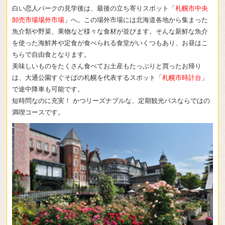
白い恋人パークの見学後は、最後の立ち寄りスポット「
札幌市中央
卸売市場場外市場
」へ。この場外市場には北海道各地から集まった
魚介類や野菜、果物など様々な食材が並びます。そんな新鮮な魚介
を使った海鮮丼や定食が食べられる食堂がいくつもあり、お昼はこ
ちらで自由食となります。
美味しいものをたくさん食べてお土産もたっぶりと買ったお帰り
は、大通公園すぐそばの札幌を代表するスポット「
札幌市時計台
」
で途中降車も可能です。
短時問なのに充実！ かつリーズナブルな、定期観光バスならではの
満喫コースです。