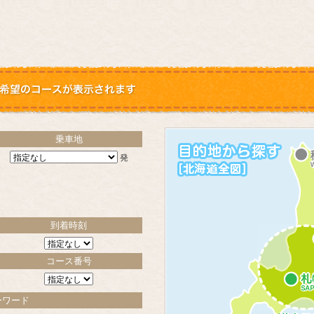
乗車地
発
到着時刻
コース番号
ーワード