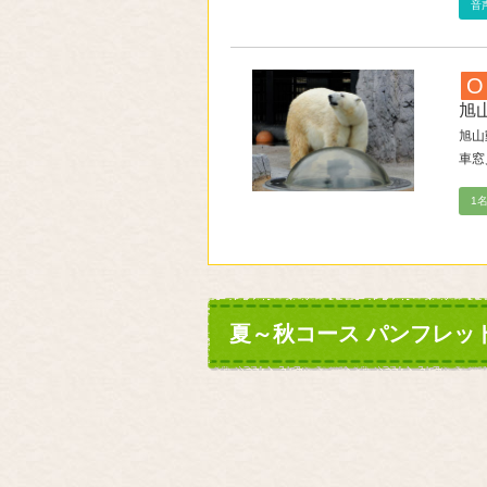
音
O
旭
旭山
車窓
1
夏～秋コース パンフレッ