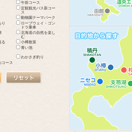
午前コース
定観観光バス新コー
ス
動物園テーマパーク
あり
ロープウェイ・ゴン
ドラ乗車
湖
北海道の自然を楽し
む
観る
小樽散策
青い池
わかさぎ釣り
めコース