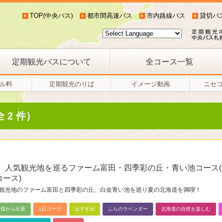
TOP(中央バス)
都市間高速バス
市内路線バス
貸切バ
定期観光バスについて
全コース一覧
ル料
定期観光のりば
イメージ動画
ニセ
 2 件）
人気観光地を巡るファーム富田・四季彩の丘・青い池コース
コース)
観光地のファーム富田と四季彩の丘、白金青い池を巡り夏の北海道を満喫！
名様から出発
1日コース
おすすめ
ふらのラベンダー
北海道の自然を楽しむ