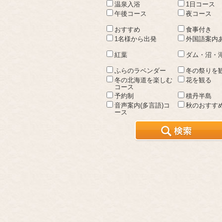
温泉入浴
1日コース
午後コース
夜コース
おすすめ
食事付き
1名様から出発
外国語案内
紅葉
ダム・沼・
ふらのラベンダー
冬の祭りを
冬の北海道を楽しむ
花を観る
コース
予約制
積丹半島
音声案内(多言語)コ
秋のおすす
ース