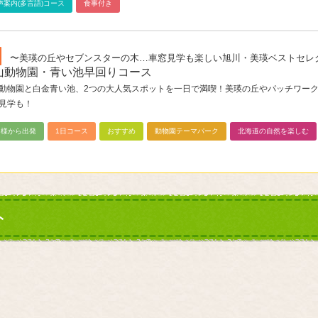
声案内(多言語)コース
食事付き
〜美瑛の丘やセブンスターの木…車窓見学も楽しい旭川・美瑛ベストセレ
山動物園・青い池早回りコース
動物園と白金青い池、2つの大人気スポットを一日で満喫！美瑛の丘やパッチワー
見学も！
名様から出発
1日コース
おすすめ
動物園テーマパーク
北海道の自然を楽しむ
ト