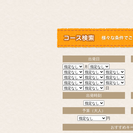
出発日
月
日
出発時刻
予算（大人）
円
おすすめキ