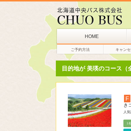
HOME
ご予約方法
キャンセ
目的地が 美瑛のコース（全
F
き
人気
1