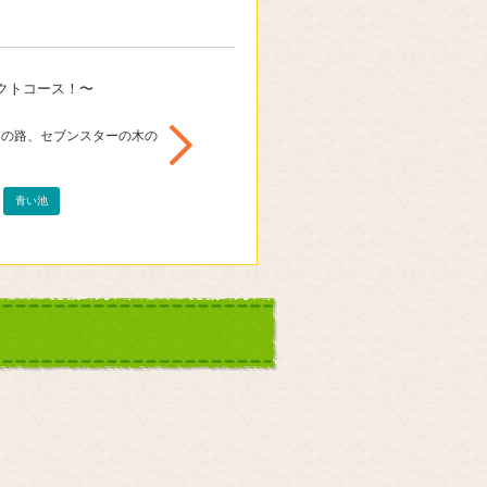
クトコース！〜
クの路、セブンスターの木の
青い池