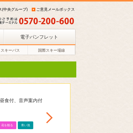
ス(中央グループ)
ご意見メールボックス
電子パンフレット
コスキーバス
国際スキー場線
(昼食付、音声案内付
花を観る
青い池