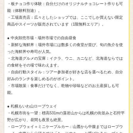
・板チョコ作り体験：自分だけのオリジナルチョコレート作りも可
能（体験料別途）。
・工場直売店：広々としたショップでは、ここでしか買えない限定
商品やスイーツが販売されています（1階無料エリア）。
● 中央卸売市場・場外市場での自由昼食
・新鮮な海鮮丼：場外市場には数多くの食堂が並び、旬の魚介を使
った海鮮丼や寿司が人気。
・北海道グルメの宝庫：イクラ、ウニ、カニなど、北海道ならでは
の食材をその場で味わえます。
・自由行動スタイル：ツアー参加者が好きな店を選べるため、自分
好みのランチを楽しめるのがポイント。
・市場散策：食事だけでなく、乾物や珍味などのお土産探しも可
能。
● 札幌もいわ山ロープウェイ
・札幌市街を一望：標高531mの藻岩山からは札幌の街並みと石狩平
野が広がり、昼間も夜景も絶景。
・ロープウェイ＋ミニケーブルカー：山麓から中腹まではロープウ