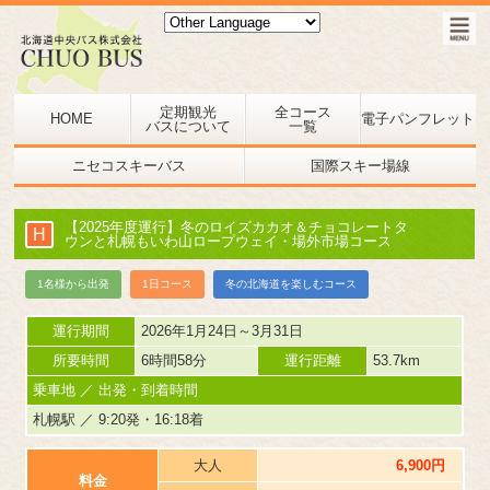
定期観光
全コース
HOME
電子パンフレット
バスについて
一覧
ニセコスキーバス
国際スキー場線
【2025年度運行】冬のロイズカカオ＆チョコレートタ
H
ウンと札幌もいわ山ロープウェイ・場外市場コース
1名様から出発
1日コース
冬の北海道を楽しむコース
運行期間
2026年1月24日～3月31日
所要時間
6時間58分
運行距離
53.7km
乗車地 ／ 出発・到着時間
札幌駅 ／ 9:20発・16:18着
大人
6,900円
料金