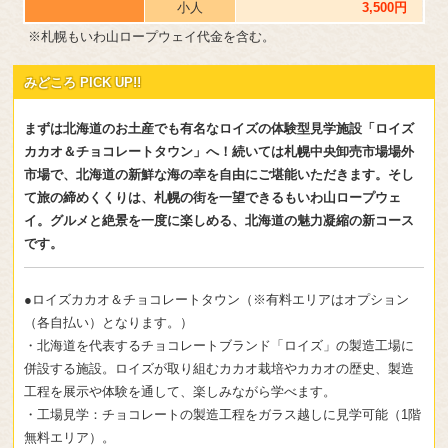
小人
3,500円
※札幌もいわ山ロープウェイ代金を含む。
みどころ PICK UP!!
まずは北海道のお土産でも有名なロイズの体験型見学施設「ロイズ
カカオ＆チョコレートタウン」へ！続いては札幌中央卸売市場場外
市場で、北海道の新鮮な海の幸を自由にご堪能いただきます。そし
て旅の締めくくりは、札幌の街を一望できるもいわ山ロープウェ
イ。グルメと絶景を一度に楽しめる、北海道の魅力凝縮の新コース
です。
●ロイズカカオ＆チョコレートタウン（※有料エリアはオプション
（各自払い）となります。）
・北海道を代表するチョコレートブランド「ロイズ」の製造工場に
併設する施設。ロイズが取り組むカカオ栽培やカカオの歴史、製造
工程を展示や体験を通して、楽しみながら学べます。
・工場見学：チョコレートの製造工程をガラス越しに見学可能（1階
無料エリア）。