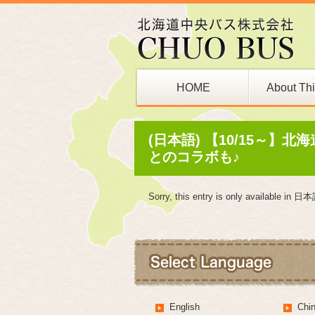
HOME
About Th
Bus Stop
(日本語) 【10/15～
とのコラボも♪
Sorry, this entry is only available in
日本
English
Ch