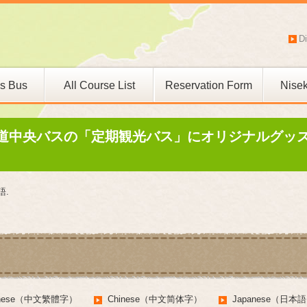
Di
is Bus
All Course List
Reservation Form
Nisek
Niseko Ski Bus
】北海道中央バスの「定期観光バス」にオリジナルグッ
語
.
inese（中文繁體字）
Chinese（中文简体字）
Japanese（日本