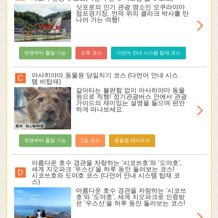
삿포로의 인기 관광 명소인 오쿠라야마
점프경기장, 언덕 위의 클라크 박사를 만
나러 가는 여행!
한명부터 출발 가능
오후 코스
다언어 안내 시스템 탑재 코스
아사히야마 동물원 당일치기 코스 (다언어 안내 시스
C
템 비탑재)
갈아타는 불편함 없이 아사히야마 동물
원으로 직행! 정기관광버스 안에서 관광
가이드의 재미있는 설명을 들으며 편안
하게 떠나보세요.
한명부터 출발 가능
1일 코스
동물원 테마파크
아름다운 호수 경관을 자랑하는 ‘시코쓰호’와 ‘도야호’,
세계 지오파크 ‘우스산’을 하루 동안 둘러보는 코스!
D
시코쓰호와 도야호 코스 (다언어 안내 시스템 탑재 코
스)
아름다운 호수 경관을 자랑하는 ‘시코쓰
호’와 ‘도야호’, 세계 지오파크로 인증받
은 ‘우스산’을 하루 동안 둘러보는 코스!