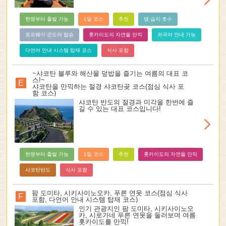
한명부터 출발 가능
1일 코스
추천
댐·습지·호수
로프웨이·곤도라 탑승
홋카이도의 자연을 만끽
외국어 안내 가능
다언어 안내 시스템 탑재 코스
식사 포함
~샤코탄 블루와 해산물 덮밥을 즐기는 여름의 대표 코
스!~
E
샤코탄을 만끽하는 절경 샤코탄곶 코스(점심 식사 포
함 코스)
샤코탄 반도의 절경과 미각을 한번에 즐
길 수 있는 대표 코스입니다!
한명부터 출발 가능
1일 코스
추천
홋카이도의 자연을 만끽
샤코탄반도
식사 포함
팜 도미타, 시키사이노오카, 푸른 연못 코스(점심 식사
F
포함, 다언어 안내 시스템 탑재 코스)
인기 관광지인 팜 도미타, 시키사이노오
카, 시로가네 푸른 연못을 둘러보며 여름
홋카이도를 만끽!