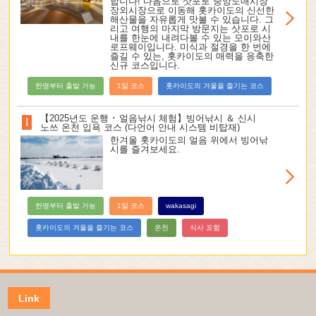
합니다! 다음으로 삿포로 중앙도매시장
장외시장으로 이동해 홋카이도의 신선한
해산물을 자유롭게 맛볼 수 있습니다. 그
리고 여행의 마지막 방문지는 삿포로 시
내를 한눈에 내려다볼 수 있는 모이와산
로프웨이입니다. 미식과 절경을 한 번에
즐길 수 있는, 홋카이도의 매력을 응축한
신규 코스입니다.
한명부터 출발 가능
1일 코스
홋카이도의 겨울을 즐기는 코스
【2025년도 운행 ･ 얼음낚시 체험】빙어낚시 ＆ 신시
I
노쓰 온천 입욕 코스 (다언어 안내 시스템 비탑재)
한겨울 홋카이도의 얼음 위에서 빙어낚
시를 즐겨보세요.
한명부터 출발 가능
1일 코스
wakasagi
홋카이도의 겨울을 즐기는 코스
온천
식사 포함
Link