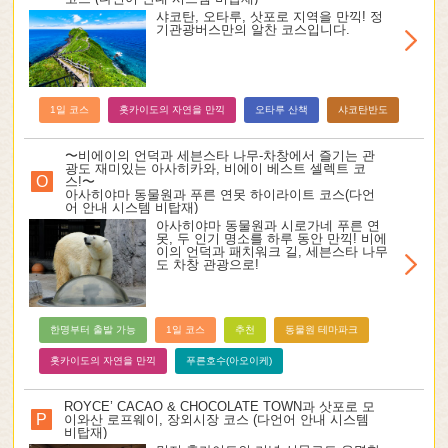
샤코탄, 오타루, 삿포로 지역을 만끽! 정
기관광버스만의 알찬 코스입니다.
1일 코스
홋카이도의 자연을 만끽
오타루 산책
샤코탄반도
〜비에이의 언덕과 세븐스타 나무-차창에서 즐기는 관
광도 재미있는 아사히카와, 비에이 베스트 셀렉트 코
O
스!〜
아사히야마 동물원과 푸른 연못 하이라이트 코스(다언
어 안내 시스템 비탑재)
아사히야마 동물원과 시로가네 푸른 연
못, 두 인기 명소를 하루 동안 만끽! 비에
이의 언덕과 패치워크 길, 세븐스타 나무
도 차창 관광으로!
한명부터 출발 가능
1일 코스
추천
동물원 테마파크
홋카이도의 자연을 만끽
푸른호수(아오이케)
ROYCE’ CACAO & CHOCOLATE TOWN과 삿포로 모
P
이와산 로프웨이, 장외시장 코스 (다언어 안내 시스템
비탑재)