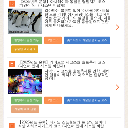
【2025년도 운행】아사히야마 동물원 당일치기 코스
D
(다언어 안내 시스템 비탑재)
갈아타는 불편함 없이 ‘아사히야마 동물
원’으로 직행! 정기관광버스를 타고 재미
있는 관광 가이드의 설명을 들으며, 겨울
에도 볼거리가 가득한 동물원으로 편안
하게 떠나보세요.
한명부터 출발 가능
1일 코스
홋카이도의 겨울을 즐기는 코스
동물원 테마파크
【2025년도 운행】라이트업 시코쓰호 효토축제 코스
E
(다언어 안내 시스템 비탑재)
저녁의 시코쓰호 효토축제를 견학. 새하
얀 얼음이 화려하게 떠오르는 환상적인
공간! !
한명부터 출발 가능
1일 코스
홋카이도의 겨울을 즐기는 코스
겨울의 축제 관람
【2025년도 운행】다키노 스노월드와 눈 쌓인 모아이
F
석상 ＆히쓰지가오카 코스 (다언어 안내 시스템 비탑