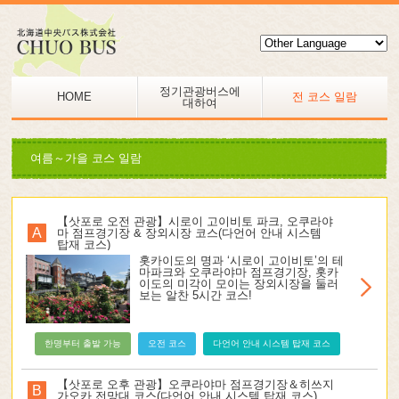
정기관광버스에
HOME
전 코스 일람
대하여
여름～가을 코스 일람
【삿포로 오전 관광】시로이 고이비토 파크, 오쿠라야
A
마 점프경기장 & 장외시장 코스(다언어 안내 시스템
탑재 코스)
홋카이도의 명과 ‘시로이 고이비토’의 테
마파크와 오쿠라야마 점프경기장, 홋카
이도의 미각이 모이는 장외시장을 둘러
보는 알찬 5시간 코스!
한명부터 출발 가능
오전 코스
다언어 안내 시스템 탑재 코스
【삿포로 오후 관광】오쿠라야마 점프경기장＆히쓰지
B
가오카 전망대 코스(다언어 안내 시스템 탑재 코스)