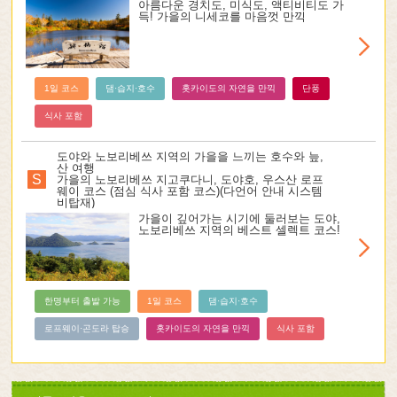
아름다운 경치도, 미식도, 액티비티도 가
득! 가을의 니세코를 마음껏 만끽
1일 코스
댐·습지·호수
홋카이도의 자연을 만끽
단풍
식사 포함
도야와 노보리베쓰 지역의 가을을 느끼는 호수와 늪,
산 여행
S
가을의 노보리베쓰 지고쿠다니, 도야호, 우스산 로프
웨이 코스 (점심 식사 포함 코스)(다언어 안내 시스템
비탑재)
가을이 깊어가는 시기에 둘러보는 도야,
노보리베쓰 지역의 베스트 셀렉트 코스!
한명부터 출발 가능
1일 코스
댐·습지·호수
로프웨이·곤도라 탑승
홋카이도의 자연을 만끽
식사 포함