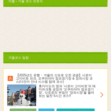
여름～가을 코스 브로셔
겨울코스 일람
【2025년도 운행 ･ 겨울의 삿포로 오전 관광】시로이
A
고이비토 파크, 오쿠라야마 점프경기장 & 장외시장 코
스(다언어 안내 시스템 탑재 코스)
홋카이도의 명과 ‘시로이 고이비토’의 테
마파크형 공장과 ‘오쿠라야마 점프경기
장’, 삿포로의 부엌인 ‘장외시장’을 둘러
보는 알찬 5시간 코스!!