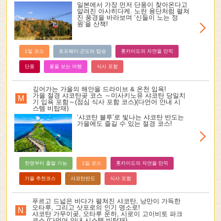
일본에서 가장 먼저 단풍이 찾아온다고
알려진 아사히다케. 노란 융단처럼 펼쳐
진 풍경을 바라보며 ‘신들이 노는 정
원’을 산책!
1일 코스
로프웨이·곤도라 탑승
홋카이도의 자연을 만끽
단풍
꽃을 보는 여행
식사 포함
깊어가는 가을의 해안을 드라이브 & 온천 입욕!
가을 절경 샤코탄곶 코스 ～미사키노유 샤코탄 당일치
M
기 입욕 포함～(점심 식사 포함 코스)(다언어 안내 시
스템 비탑재)
‘샤코탄 블루’로 빛나는 샤코탄 반도는
가을에도 즐길 수 있는 절경 코스!
한명부터 출발 가능
1일 코스
홋카이도의 자연을 만끽
가을 추천코스
샤코탄반도
식사 포함
푸르고 드넓은 바다가 펼쳐진 샤코탄, 낭만이 가득한
오타루, 그리고 삿포로의 인기 명소로!
N
샤코탄 가무이곶, 오타루 운하, 시로이 고이비토 파크
코스 (다언어 안내 시스템 비탑재)