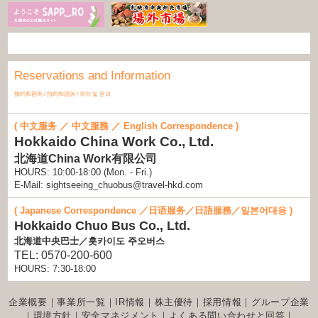
Reservations and Information
预约和咨询 / 預約和諮詢 / 예약 및 문의
( 中文服务 ／ 中文服務 ／ English Correspondence )
Hokkaido China Work Co., Ltd.
北海道China Work有限公司
HOURS: 10:00-18:00 (Mon. - Fri.)
E-Mail: sightseeing_chuobus@travel-hkd.com
( Japanese Correspondence ／日语服务／日語服務／일본어대응 )
Hokkaido Chuo Bus Co., Ltd.
北海道中央巴士／홋카이도 주오버스
TEL: 0570-200-600
HOURS: 7:30-18:00
企業概要
｜
事業所一覧
｜
IR情報
｜
株主優待
｜
採用情報
｜
グループ企業
｜
環境方針
｜
安全マネジメント
｜
よくある問い合わせと回答
｜