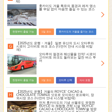
재)
홋카이도 겨울 특유의 풍경과 레저 명소
를 부담 없이 마음껏 즐길 수 있는 코스
한명부터 출발 가능
1일 코스
홋카이도의 겨울을 즐기는 코스
【2025년도 운행 ･ 겨울】 일본 유산의 도시 오타루와
G
시로이 고이비토 파크 코스 (다언어 안내 시스템 비탑
재)
오타루의 절경과 해산물을 만끽! 시로이
고이비토 파크도 둘러보는 알찬 버스 투
어
한명부터 출발 가능
1일 코스
오타루 산책
식사 포함
【2025년도 운행】겨울의 ROYCE’ CACAO &
H
CHOCOLATE TOWN과 삿포로 모이와산 로프웨이, 장
외시장 코스 (다언어 안내 시스템 비탑재)
먼저 홋카이도의 기념 선물로도 유명한
ROYCE’의 체험형 견학 시설 ‘ROYCE’
CACAO & CHOCOLATE TOWN’을 방문