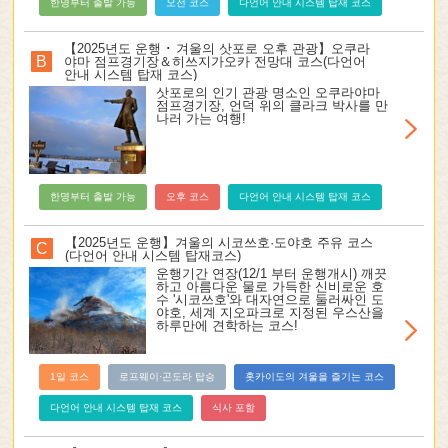
한명부터 출발 가능
오전 코스
다언어 안내 시스템 탑재 코스
【2025년도 운행 ･ 겨울의 삿포로 오후 관광】오쿠라
B
야마 점프경기장＆히쓰지가오카 전망대 코스(다언어
안내 시스템 탑재 코스)
삿포로의 인기 관광 명소인 오쿠라야마
점프경기장, 언덕 위의 클라크 박사를 만
나러 가는 여행!
한명부터 출발 가능
오후 코스
다언어 안내 시스템 탑재 코스
【2025년도 운행】겨울의 시코쓰호·도야호 주유 코스
C
(다언어 안내 시스템 탑재코스)
운행기간 연장(12/1 부터 운행개시) 깨끗
하고 아름다운 물로 가득한 신비로운 호
수 '시코쓰호'와 대자연으로 둘러싸인 도
야호, 세계 지오파크로 지정된 우스산을
하루만에 견학하는 코스!
1일 코스
로프웨이·곤도라 탑승
홋카이도의 겨울을 즐기는 코스
다언어 안내 시스템 탑재 코스
식사 포함