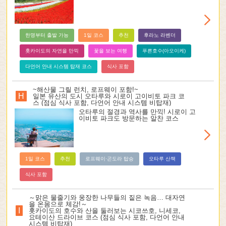
한명부터 출발 가능
1일 코스
추천
후라노 라벤더
홋카이도의 자연을 만끽
꽃을 보는 여행
푸른호수(아오이케)
다언어 안내 시스템 탑재 코스
식사 포함
~해산물 그릴 런치, 로프웨이 포함!~
H
일본 유산의 도시 오타루와 시로이 고이비토 파크 코
스 (점심 식사 포함, 다언어 안내 시스템 비탑재)
오타루의 절경과 역사를 만끽! 시로이 고
이비토 파크도 방문하는 알찬 코스
1일 코스
추천
로프웨이·곤도라 탑승
오타루 산책
식사 포함
～맑은 물줄기와 웅장한 나무들의 짙은 녹음… 대자연
을 온몸으로 체감!～
I
홋카이도의 호수와 산을 둘러보는 시코쓰호, 니세코,
요테이산 드라이브 코스 (점심 식사 포함, 다언어 안내
시스템 비탑재)