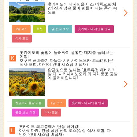
홋카이도의 대자연을 버스 여행으로 체
감! 산과 맑은 물이 만들어 내는 풍경 속
으로
1일 코스
추천
댐·습지·호수
홋카이도의 자연을 만끽
식사 포함
홋카이도의 꽃밭에 둘러싸여 광활한 대지를 둘러보는
여행!
K
호쿠류 해바라기 마을과 시키사이노오카 코스(가벼운
식사 포함, 다언어 안내 시스템 비탑재)
황금빛으로 빛나는 ‘호쿠류정 해바라기
밭’과 ‘시키사이노오카’의 다채로운 꽃밭
에 둘러싸입니다!
한명부터 출발 가능
1일 코스
홋카이도의 자연을 만끽
꽃을 보는 여행
식사 포함
홋카이도 최고봉에서 단풍 하이킹!
L
아사히다케, 천공 정원 산책 코스(점심 식사 포함, 다
언어 안내 시스템 비탑재)