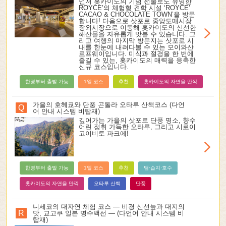
먼저 홋카이도의 기념 선물로도 유명한
ROYCE’의 체험형 견학 시설 ‘ROYCE’
CACAO & CHOCOLATE TOWN’을 방문
합니다! 다음으로 삿포로 중앙도매시장
장외시장으로 이동해 홋카이도의 신선한
해산물을 자유롭게 맛볼 수 있습니다. 그
리고 여행의 마지막 방문지는 삿포로 시
내를 한눈에 내려다볼 수 있는 모이와산
로프웨이입니다. 미식과 절경을 한 번에
즐길 수 있는, 홋카이도의 매력을 응축한
신규 코스입니다.
한명부터 출발 가능
1일 코스
추천
홋카이도의 자연을 만끽
가을의 호헤쿄와 단풍 곤돌라 오타루 산책코스 (다언
Q
어 안내 시스템 비탑재)
깊어가는 가을의 삿포로 단풍 명소, 향수
어린 정취 가득한 오타루, 그리고 시로이
고이비토 파크에!
한명부터 출발 가능
1일 코스
추천
댐·습지·호수
홋카이도의 자연을 만끽
오타루 산책
단풍
니세코의 대자연 체험 코스 ― 비경 신선늪과 대지의
R
맛, 교고쿠 일본 명수백선 ― (다언어 안내 시스템 비
탑재)