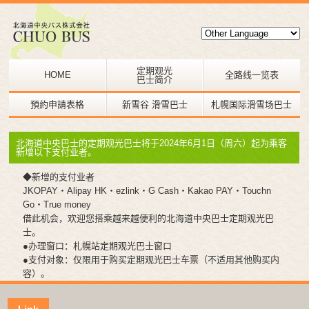
定期观光
HOME
全路线一览表
巴士简介
預約申請表格
新雪谷 滑雪巴士
札幌国际滑雪场巴士
北海道中央巴士的定期观光巴士将于2024年6月1日（周六）起为乘客
新增以下支付业者。
◆新增的支付业者
JKOPAY・Alipay HK・ezlink・G Cash・Kakao PAY・Touchn
Go・True money
借此机会，欢迎您搭乘越来越便利的北海道中央巴士定期观光巴
士。
●办理窗口：札幌站定期观光巴士窗口
●支付对象：仅限用于购买定期观光巴士车票（不适用其他购买内
容）。
Link