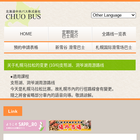
定期观光
HOME
全路线一览表
巴士简介
預約申請表格
新雪谷 滑雪巴士
札幌国际滑雪场巴士
关于札幌马拉松的变更 (10/6)支笏湖、洞爷湖周游路线
●適用課程
支笏湖、洞爷湖周游路线
今天是札幌马拉松比赛。故札幌市內的行徑路線會有變更。
隨之將會省略部分車內的語音向導。敬請諒解。
Link