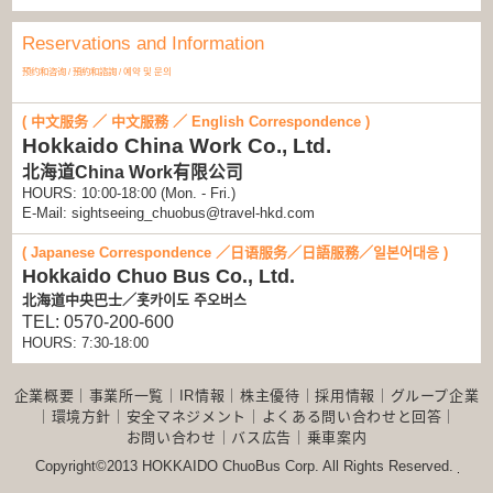
Reservations and Information
预约和咨询 / 預約和諮詢 / 예약 및 문의
( 中文服务 ／ 中文服務 ／ English Correspondence )
Hokkaido China Work Co., Ltd.
北海道China Work有限公司
HOURS: 10:00-18:00 (Mon. - Fri.)
E-Mail: sightseeing_chuobus@travel-hkd.com
( Japanese Correspondence ／日语服务／日語服務／일본어대응 )
Hokkaido Chuo Bus Co., Ltd.
北海道中央巴士／홋카이도 주오버스
TEL: 0570-200-600
HOURS: 7:30-18:00
企業概要
｜
事業所一覧
｜
IR情報
｜
株主優待
｜
採用情報
｜
グループ企業
｜
環境方針
｜
安全マネジメント
｜
よくある問い合わせと回答
｜
お問い合わせ
｜
バス広告
｜
乗車案内
Copyright©2013 HOKKAIDO ChuoBus Corp. All Rights Reserved.