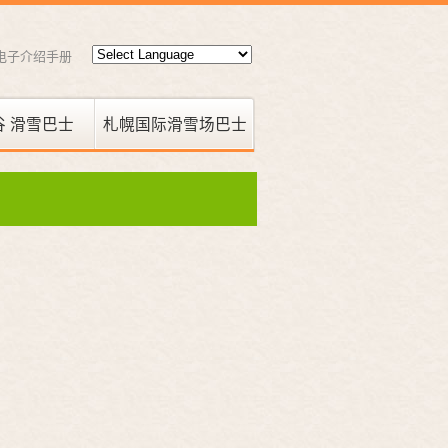
电子介绍手册
谷 滑雪巴士
札幌国际滑雪场巴士
国際スキー場線