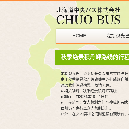
HOME
定期观光
巴士站
秋季绝景积丹岬路线的行
定期观光巴士感谢您长久以来的支持与爱
由于秋季绝景积丹岬路线中的神威岬自然
对此我们深感抱歉，敬请见谅。
● 相关路线：秋季绝景积丹岬路线
● 期间：自2024年10月1日起
● 工程范围：女人禁制之门至神威岬末端
目前仍可步行至女人禁制之门。
此外，在女人禁制之门附近设有观景台，