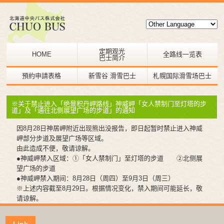
定期观光
HOME
全路线一览表
巴士简介
預約申請表格
新雪谷 滑雪巴士
札幌国际滑雪场巴士
※关于禁止进入「绝景积丹岬路线」神威岬「女人禁制门至灯塔的步
道」及「通往北侧展望广场的步道」的通知
因8月28日神居岬附近出现熊出没报告，即日起暂时禁止进入神威
岬部分步道及展望广场等区域。
由此造成不便，敬请谅解。
●神威岬禁入区域：①「女人禁制门」至灯塔的步道 ②北侧展
望广场的步道
●神威岬禁入期间：8月28日（周四）至9月3日（周三）
※上述内容截至8月29日。根据情况变化，禁入期间可能延长，敬
请谅解。
Link