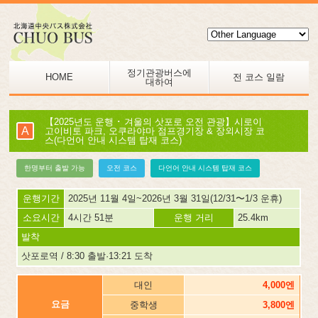
정기관광버스에
HOME
전 코스 일람
대하여
【2025년도 운행 ･ 겨울의 삿포로 오전 관광】시로이
A
고이비토 파크, 오쿠라야마 점프경기장 & 장외시장 코
스(다언어 안내 시스템 탑재 코스)
한명부터 출발 가능
오전 코스
다언어 안내 시스템 탑재 코스
운행기간
2025년 11월 4일~2026년 3월 31일(12/31〜1/3 운휴)
소요시간
4시간 51분
운행 거리
25.4km
발착
삿포로역 / 8:30 출발·13:21 도착
대인
4,000엔
요금
중학생
3,800엔