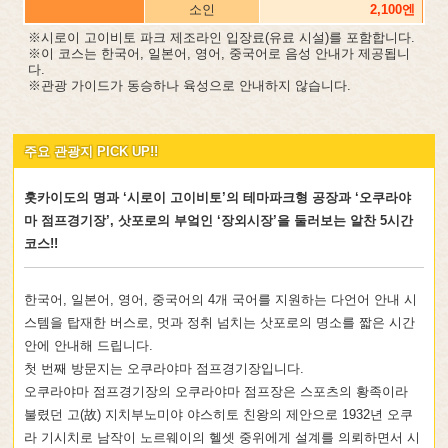
소인
2,100엔
※시로이 고이비토 파크 제조라인 입장료(유료 시설)를 포함합니다.
※이 코스는 한국어, 일본어, 영어, 중국어로 음성 안내가 제공됩니
다.
※관광 가이드가 동승하나 육성으로 안내하지 않습니다.
주요 관광지 PICK UP!!
홋카이도의 명과 ‘시로이 고이비토’의 테마파크형 공장과 ‘오쿠라야
마 점프경기장’, 삿포로의 부엌인 ‘장외시장’을 둘러보는 알찬 5시간
코스!!
한국어, 일본어, 영어, 중국어의 4개 국어를 지원하는 다언어 안내 시
스템을 탑재한 버스로, 멋과 정취 넘치는 삿포로의 명소를 짧은 시간
안에 안내해 드립니다.
첫 번째 방문지는 오쿠라야마 점프경기장입니다.
오쿠라야마 점프경기장의 오쿠라야마 점프장은 스포츠의 황족이라
불렸던 고(故) 지치부노미야 야스히토 친왕의 제안으로 1932년 오쿠
라 기시치로 남작이 노르웨이의 헬셋 중위에게 설계를 의뢰하면서 시