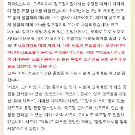
작되었습니다. 오쿠라야마 점프경기장에서는 수많은 대회가 개최되
어 많은 유명 선수를 배출했습니다. 1970년에는 2년 뒤 개최된 삿포
로 동계 올림픽에 대비해 보수 공사가 이루어졌고, 제11회 삿포로 동
계 올림픽 대회 90m급 점프경기의 무대로 사용되었습니다. 표고
307m의 점프대 출발 지점에 있는 전망대에서는 도약로 뒤로 삿포로
시내와 이사카리 평야가 펼쳐지는 아름다운 대파노라마를 즐길 수 있
습니다.
(스키점프 대회 개최 시, 대회 당일과 연습일에는 오쿠라야마
전망대 리프트를 이용하실 수 없습니다. 미리 양해 부탁드립니다. 또
한 정기관광버스를 이용하시는 분은 특별히 스키점프 관람 구역에 무
료로 입장하실 수 있습니다.)
오쿠라야마 점프경기장을 출발한 뒤에는 시로이 고이비토 파크로 향
합니다.
‘시로이 고이비토 파크’는 홋카이도 명과 ‘시로이 고이비토’의 제조 공
장을 견학할 수 있는 ‘초코토피아 팩토리’, 중세의 영국 건축물을 재현
한 ‘튜더 하우스’, 거대한 가라쿠리 시계탑 ‘그랑 마이스터’ 등이 있는
삿포로의 유명 관광 명소입니다. 축구팀 콘사도레 삿포로의 연습 풍
경을 견학할 수 있는 ‘미야노사와 시로이 고이비토 축구장’도 인접해
있습니다. 시로이 고이비토 파크를 출발한 후에는 ‘중앙도매시장 장외
시장’으로 이동합니다.