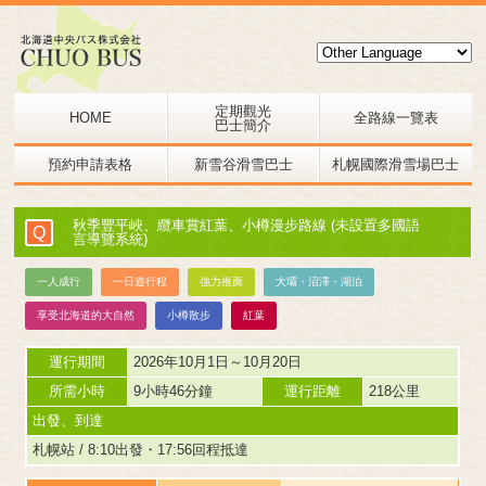
定期觀光
HOME
全路線一覽表
巴士簡介
預約申請表格
新雪谷滑雪巴士
札幌國際滑雪場巴士
秋季豐平峽、纜車賞紅葉、小樽漫步路線 (未設置多國語
Q
言導覽系統)
一人成行
一日遊行程
強力推薦
大壩・沼澤・湖泊
享受北海道的大自然
小樽散步
紅葉
運行期間
2026年10月1日～10月20日
所需小時
9小時46分鐘
運行距離
218公里
出發、到達
札幌站 / 8:10出發・17:56回程抵達