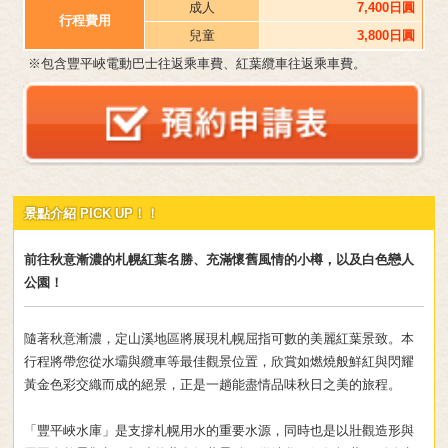
成人
7,400日圓
行程費用
兒童
3,800日圓
※包含豐平峽電動巴士往返乘車費、紅葉纜車往返乘車費。
景點介紹 PICK UP！！
前往秋意漸濃的札幌紅葉名勝、充滿懷舊風情的小樽，以及白色戀人
公園！
隨著秋意漸濃，定山溪地區將展現札幌屈指可數的美麗紅葉景致。本
行程將帶您從水壩與纜車等最佳觀景位置，欣賞如燃燒般鮮紅與閃耀
黃金色彩交織而成的絕景，正是一趟能盡情品味秋日之美的旅程。
「豐平峽水庫」是支撐札幌用水的重要水源，同時也是以壯觀造形與