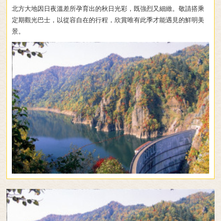
北方大地因日夜溫差所孕育出的秋日光彩，既強烈又細緻。敬請搭乘
定期觀光巴士，以從容自在的行程，欣賞唯有此季才能遇見的鮮明美
景。