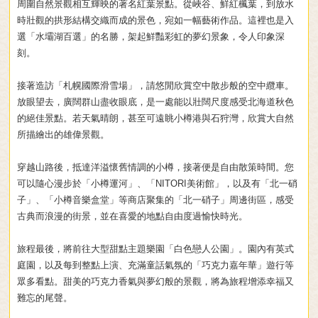
周圍自然景觀相互輝映的著名紅葉景點。從峽谷、鮮紅楓葉，到放水
時壯觀的拱形結構交織而成的景色，宛如一幅藝術作品。這裡也是入
選「水壩湖百選」的名勝，架起鮮豔彩虹的夢幻景象，令人印象深
刻。
接著造訪「札幌國際滑雪場」，請悠閒欣賞空中散步般的空中纜車。
放眼望去，廣闊群山盡收眼底，是一處能以壯闊尺度感受北海道秋色
的絕佳景點。若天氣晴朗，甚至可遠眺小樽港與石狩灣，欣賞大自然
所描繪出的雄偉景觀。
穿越山路後，抵達洋溢懷舊情調的小樽，接著便是自由散策時間。您
可以隨心漫步於「小樽運河」、「NITORI美術館」，以及有「北一硝
子」、「小樽音樂盒堂」等商店聚集的「北一硝子」周邊街區，感受
古典而浪漫的街景，並在喜愛的地點自由度過愉快時光。
旅程最後，將前往大型甜點主題樂園「白色戀人公園」。園內有英式
庭園，以及每到整點上演、充滿童話氣氛的「巧克力嘉年華」遊行等
眾多看點。甜美的巧克力香氣與夢幻般的景觀，將為旅程增添幸福又
難忘的尾聲。