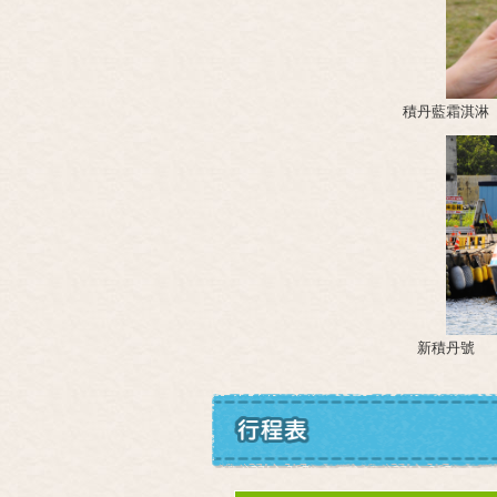
積丹藍霜淇淋
新積丹號