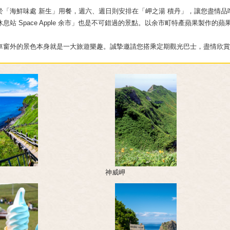
於「海鮮味處 新生」用餐，週六、週日則安排在「岬之湯 積丹」，讓您盡情品
站 Space Apple 余市」也是不可錯過的景點。以余市町特產蘋果製作的
車窗外的景色本身就是一大旅遊樂趣。誠摯邀請您搭乘定期觀光巴士，盡情欣賞
神威岬