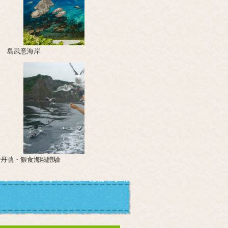
島武意海岸
積丹號・餵食海鷗體驗