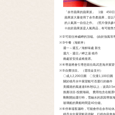
「余市蘋果的蘋果派」 1個 450
蘋果派大量使用了余市產蘋果，並以
的人氣第一自信之作。（照片僅供參
※由於蘋果派是人氣商品，有可能售
※②
可前往神威岬的頂端。 (由於強風等
※③
午餐（海鮮丼）
週一～週五／海鮮味處 新生
週六・週日／岬之湯 積丹
兩處皆安排桌椅座席。
※④
導遊將會引導您前往島武意海岸展望
※⑤
自費項目。 （需現金支付）
〇成人2,200日圓 〇兒童1,100日圓
關於積丹水中展望船可否運行的條件
美國港的風速達8米/秒以上；波高0.
推薦項目-投餵海鷗。 費用包含在船
剛剛開始運行時，雪融水的原因導致海
玻璃船的乘船時間是40分鐘。
※⑥
停車場客滿時，可能會停在余市站休
積丹水中展望船若停駛，行程內容會