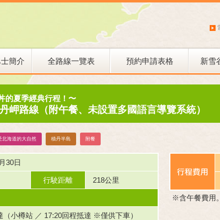
巴士簡介
全路線一覽表
預約申請表格
新雪
新雪谷滑雪巴士
丼的夏季經典行程！〜
丹岬路線（附午餐、未設置多國語言導覽系統）
受北海道的大自然
積丹半島
附餐
月30日
行駛距離
218公里
※含午餐費用
抵達（小樽站 ／ 17:20回程抵達 ※僅供下車）