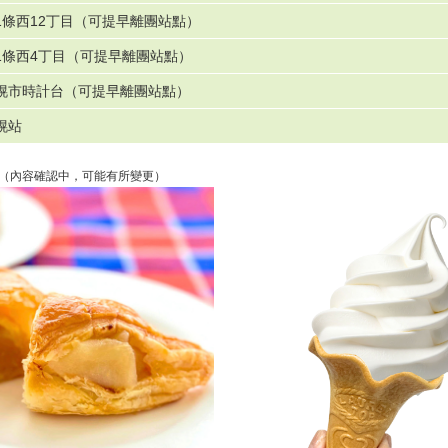
1條西12丁目（可提早離團站點）
1條西4丁目（可提早離團站點）
幌市時計台（可提早離團站點）
幌站
hi」推薦（內容確認中，可能有所變更）