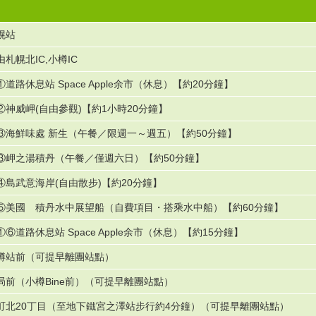
幌站
由札幌北IC,小樽IC
①道路休息站 Space Apple余市（休息）【約20分鐘】
②神威岬(自由參觀)【約1小時20分鐘】
③海鮮味處 新生（午餐／限週一～週五）【約50分鐘】
③岬之湯積丹（午餐／僅週六日）【約50分鐘】
④島武意海岸(自由散步)【約20分鐘】
⑤美國 積丹水中展望船（自費項目・搭乘水中船）【約60分鐘】
①⑥道路休息站 Space Apple余市（休息）【約15分鐘】
樽站前（可提早離團站點）
局前（小樽Bine前）（可提早離團站點）
町北20丁目（至地下鐵宮之澤站步行約4分鐘）（可提早離團站點）