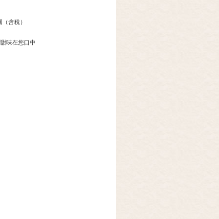
圓（含稅）
潤甜味在您口中