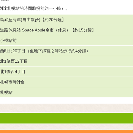
到達札幌站的時間將提前約一小時）。
島武意海岸(自由散步)【約20分鐘】
道路休息站 Space Apple余市（休息）【約15分鐘】
小樽站前
西町北20丁目（至地下鐵宮之澤站步行約4分鐘）
北1條西12丁目
北1條西4丁目
札幌市時計台
札幌站