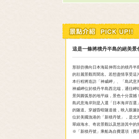
這是一條將積丹半島的絕美景
形狀彷彿向日本海延伸而出的積丹半
的壯麗景觀而聞名。若想盡情享受這
本行程將造訪「神威岬」、「島武意
神威岬位於積丹半島西北端，通往岬端
景與圓弧形的地平線，景色十分震撼
島武意海岸則是入選「日本海岸百選
的隧道。穿越昏暗隧道後，映入眼簾
位於美國漁港的「新積丹號」，是北
翠綠海水、奇岩景觀以及悠游其中的
※「新積丹號」乘船為自費選項（費