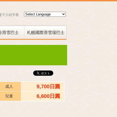
電子介紹手冊
谷滑雪巴士
札幌國際滑雪場巴士
国際スキー場線
9,700日圓
成人
6,600日圓
兒童
。