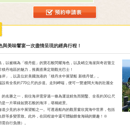
色與美味饗宴一次盡情呈現的經典行程！
島，以被稱為「積丹藍」的寶石般閃耀海色，以及峭立海崖與奇岩聳立
片積丹地區的魅力，推薦搭乘定期觀光巴士！
海岸」，以及位於美國漁港的「積丹水中展望船 新積丹號」。
設有全長約770公尺的步道。走到岬端，便可一覽遼闊大海的壯麗全
！
」的名勝之一，前往海岸需穿過一條為運送鯡魚而開鑿、全長約30公尺
的是一片翠綠如寶石般的海洋，堪稱絕景。
海道少見的水中展望船之一。可透過船內的觀景窗欣賞海中世界，包括
魚群等多變景致。此外，在回程途中還可體驗餵食海鷗的樂趣！※
用需自行負擔）。