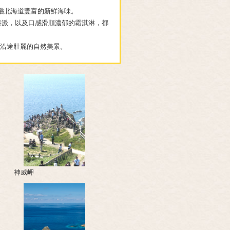
嚐北海道豐富的新鮮海味。
蘋果派，以及口感滑順濃郁的霜淇淋，都
沿途壯麗的自然美景。
神威岬