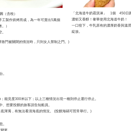
「北海道牛奶霜淇淋」 1個 450日
日圓（含稅）
濃郁又香醇！奢華使用北海道牛奶！
手工製作烘烤而成，為一年可賣出5萬個
一口咬下，牛乳原有的濃厚奶香與溫
考。）
綻放。
空。
導致門被關閉的情況時，只到女人禁制之門。)
台。
5m；能見度300米以下；以上三種情況出現一種則停止運行停止。
票中、想要投餵的旅客請告知船員。
底渾濁，有無法看清海底的情況。 (投餵海鷗可照常舉行。)
息。
有變更。