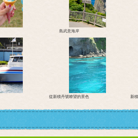
島武意海岸
從新積丹號瞭望的景色
新