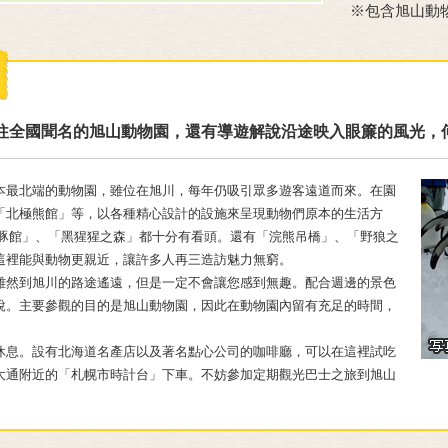
※包含旭山動
往全國聞名的旭山動物園，還有導遊解說沿途映入眼簾的風光，
本最北端的動物園，雖位在旭川，每年仍吸引眾多遊客遠道而來。在園
「北極熊館」等，以各種精心設計的設施來呈現動物們原本的生活方
水豚館」、「黑猩猩之森」都十分有看頭。還有「浣熊吊橋」、「野狼之
這裡能與動物更親近，讓許多人再三造訪魅力無窮。
雖然到旭川的路途遙遠，但是一定不會讓您感到無趣。配合週邊的景色
說。主要參觀的目的是旭山動物園，因此在動物園內留有充足的時間，
休息。設有北海道名產店以及著名點心公司的咖啡廳，可以在這裡試吃
大通附近的「札幌市時計台」下車。不妨參加定期觀光巴士之旅到旭山