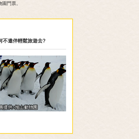
物園門票。
何不邀伴輕鬆旅遊去?