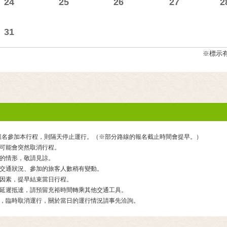
24
25
26
27
2
31
※標示
人報名參加本行程，則隔天停止運行。（※部分路線的報名截止時間會提早。）
可能會突然取消行程。
的情形，敬請見諒。
交通狀況、參加的旅客人數稍有變動。
因素，提早結束當日行程。
延遲抵達，請預留充裕時間轉乘其他交通工具。
，臨時取消運行，關於當日的運行情況請事先洽詢。