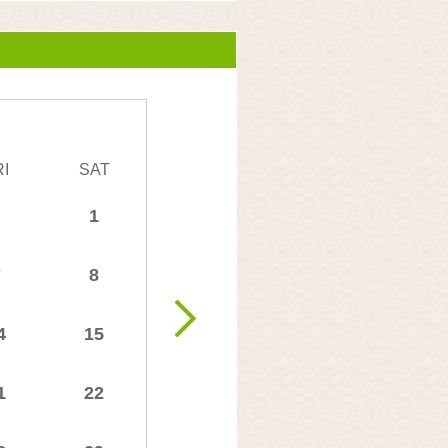
RI
SAT
1
7
8
4
15
1
22