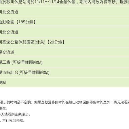
由於砂川休息站將於11/11〜11/14全館休館，期間內將改為停靠砂川服務
川北交流道
山動物園【185分鐘】
川北交流道
川高速公路休憩園區(休息)【20分鐘】
幌交流道
幌工廠 (可提早離團站點)
幌市時計台(可提早離團站點)
幌站
鹅漫步的时间是不定的。如果企鹅漫步的时间在旭山动物园的停留时间之外，将无法看
更改。
将无法看到企鹅漫步。
，本行程則停駛。