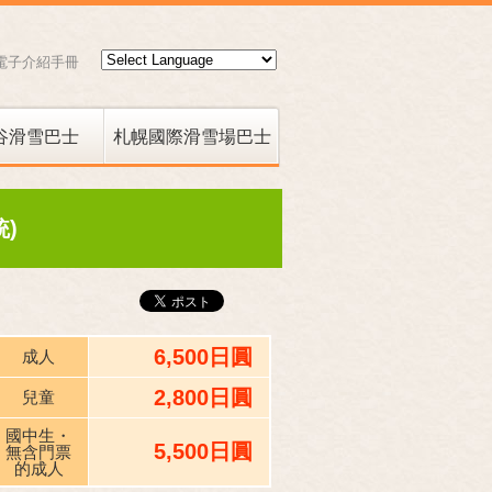
電子介紹手冊
谷滑雪巴士
札幌國際滑雪場巴士
国際スキー場線
)
6,500日圓
成人
2,800日圓
兒童
國中生・
5,500日圓
無含門票
的成人