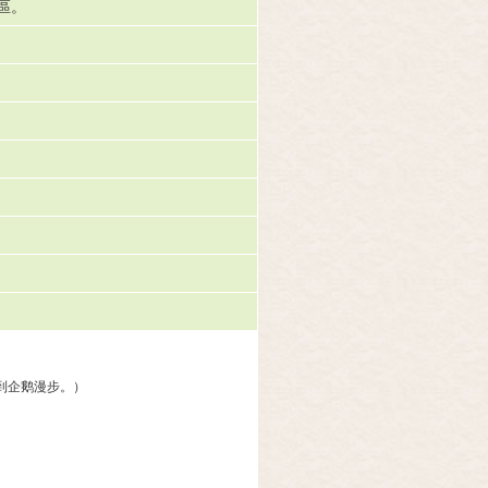
區。
到企鹅漫步。）