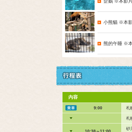
企鵝 ※本影片
小熊貓 ※本影
熊的午睡 ※本
內容
9:00
札
札
砂
10:38～11:00