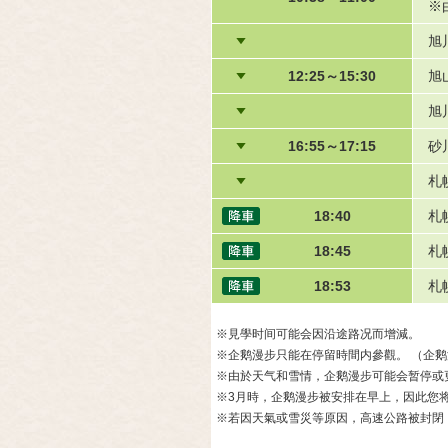
※
旭
12:25～15:30
旭
旭
16:55～17:15
砂
札
18:40
札
18:45
札
18:53
札
※見學时间可能会因沿途路况而增減。
※企鹅漫步只能在停留時間内參觀。 （企
※由於天气和雪情，企鹅漫步可能会暂停或
※3月時，企鹅漫步被安排在早上，因此您
※若因天氣或雪災等原因，高速公路被封閉