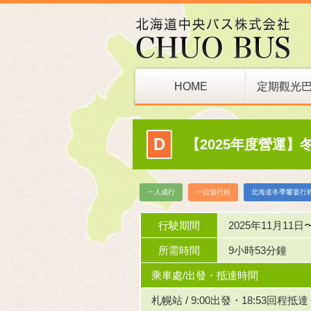
HOME
定期觀光
巴士站
D
【2025年度營運】
一人成行
一日遊行程
北海道冬季饗宴行
行駛期間
2025年11月11日
所需時間
9小時53分鐘
乘車處/出發・抵達時間
札幌站 / 9:00出發・18:53回程抵達