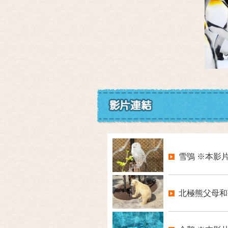
雪鴞 ※本影片
北極熊父母和