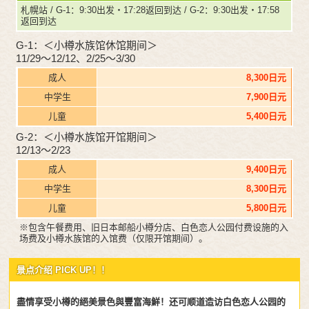
札幌站 / G-1：9:30出发・17:28返回到达 / G-2：9:30出发・17:58
返回到达
G-1：＜小樽水族馆休馆期间＞
11/29～12/12、2/25～3/30
成人
8,300日元
中学生
7,900日元
儿童
5,400日元
G-2：＜小樽水族馆开馆期间＞
12/13～2/23
成人
9,400日元
中学生
8,300日元
儿童
5,800日元
※包含午餐费用、旧日本邮船小樽分店、白色恋人公园付费设施的入
场费及小樽水族馆的入馆费（仅限开馆期间）。
景点介绍 PICK UP！！
盡情享受小樽的絕美景色與豐富海鮮！还可顺道造访白色恋人公园的