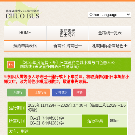
定期观光
HOME
全路线一览表
巴士简介
預約申請表格
新雪谷 滑雪巴士
札幌国际滑雪场巴士
【2025年度运营・冬】日本遗产之城小樽与白色恋人公
G
园路线 (未设置多国语言导览系统)
※如因大雪等原因导致巴士通行或上下车受阻，将取消参观旧日本邮船小
樽支店，改为前往小樽运河散步，敬请事先谅解。
一人成行
一日游行程
小樽散步
附餐
2025年11月29日～2026年3月30日（每周二和12/29～1/6
运行期间
停驶）
【G-1】7小时58分钟
所需时间
运行距离
89km
【G-2】8小时28分钟
发车、到达