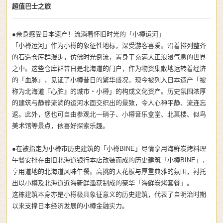
超值巴士之旅
●亲身感受日本遗产！流淌着怀旧时光的「小樽运河」
「小樽运河」作为小樽的象征性地标，深受游客喜爱。沿着排列整齐
的石造仓库群漫步，仿佛时光倒流，置身于充满大正浪漫气息的世界
之中。这些仓库群昔日是北海道的门户，作为物资集散地运转着经济
的「血脉」，见证了小樽昔日的繁华盛况，现今被列入日本遗产「被
称为北海道『心脏』的城市・小樽」的构成文化资产。历史氛围浓厚
的建筑与静静流淌的运河水面交织出的景致，令人心神平静、流连忘
返。此外，您也可自由参观北一硝子、小樽音乐盒堂、北菓楼、似鸟
美术馆等景点，依喜好探索乐趣。
●在被指定为小樽市历史建筑的「小樽BINE」尽情享用海鲜炭烤料理
午餐安排在由旧北海道银行本店改装而成的历史建筑「小樽BINE」，
享用道地的北海道风味午餐。高挑的天花板与厚重典雅的氛围，衬托
出以小樽及北海道近海新鲜渔获制成的豪华「海鲜炭烤套餐」。
这栋建筑本身亦是小樽极具象征意义的历史建筑，代表了自明治时期
以来支撑日本经济发展的小樽金融实力。