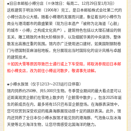
●旧日本邮船小樽分店（※休馆日：每周二、12月29日至1月3日）
这栋建筑于明治39年（1906年）完工，是日本邮船株式会社第二代的
小樽分店办公大楼。随着小樽港的发展而兴建，象征着当时小樽作为
商业与港湾都市的鼎盛繁荣（现为日本遗产「被称为北海道『心脏』
的城市・小樽」之构成文化资产）。建筑特色包括以大理石铺设的侧
玄关、雕工精致的木制大阶梯扶手，以及细腻华美的中央装饰，整体
散发出高雅庄重的氛围。馆内亦广泛使用进口建材，如美国制钢制卷
门与德国制亚麻油毡地板，充分展现出当时国际化的设计风格与卓越
的建筑技术。
※如因大雪等原因导致巴士通行或上下车受阻，将取消参观旧日本邮
船小樽支店，改为前往小樽运河散步，敬请事先谅解。
●小樽水族馆（仅于12/13～2/23运行日停靠）
馆内饲养约250种、共5,000只生物。冬季营业期间的最大看点是可以
近距离观赏企鹅们在雪地上散步的「企鹅雪中散步」。包含2025年诞
生的新成员在内，最多将有15只巴布亚企鹅登场。在海豚表演馆中，
您可欣赏到深受欢迎的瓶鼻海豚展现动感十足的跳跃表演。此外，馆
内还饲养了全日本仅小樽水族馆才能见到的港海豚、气泡鱼以及冰海
天使等北方海洋生物，让您尽情感受北国海洋的魅力。