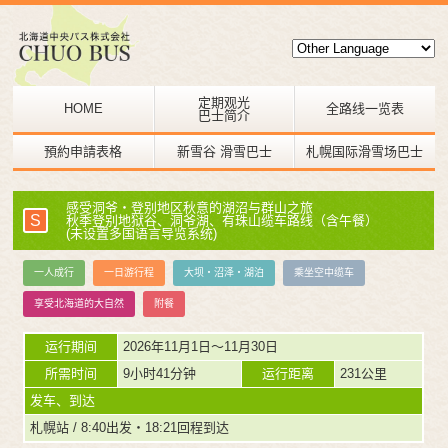
定期观光
HOME
全路线一览表
巴士简介
預約申請表格
新雪谷 滑雪巴士
札幌国际滑雪场巴士
感受洞爷・登别地区秋意的湖沼与群山之旅
S
秋季登别地狱谷、洞爷湖、有珠山缆车路线（含午餐）
(未设置多国语言导览系统)
一人成行
一日游行程
大坝・沼泽・湖泊
乘坐空中缆车
享受北海道的大自然
附餐
运行期间
2026年11月1日～11月30日
所需时间
9小时41分钟
运行距离
231公里
发车、到达
札幌站 / 8:40出发・18:21回程到达