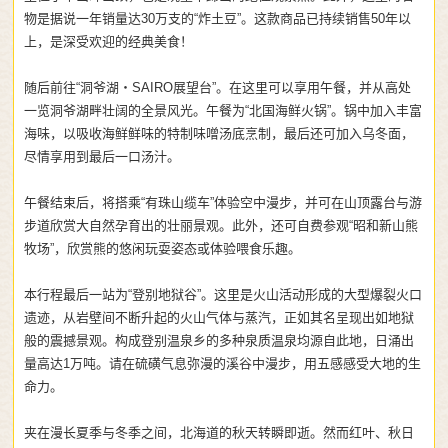
物是据说一年销量达30万支的“炸土豆”。这款商品已持续销售50年以
上，是深受欢迎的经典美食！
随后前往“洞爷湖・SAIRO展望台”。在这里可以享用午餐，并从高处
一览洞爷湖畔壮阔的全景风光。午餐为“北国海鲜火锅”。锅中加入丰富
海味，以吸收海鲜鲜味的特制味噌汤底烹制，最后还可加入乌冬面，
尽情享用到最后一口汤汁。
午餐结束后，将搭乘“有珠山缆车”体验空中漫步，并可在山顶露台与游
步道欣赏大自然孕育出的壮丽景观。此外，还可自费参观“昭和新山熊
牧场”，欣赏熊的悠闲玩耍姿态或体验喂食乐趣。
本行程最后一站为“登别地狱谷”。这里是火山活动形成的大型爆裂火口
遗迹，从岩壁间不断升起的火山气体与蒸汽，正如其名呈现出如地狱
般的震撼景观。构成登别温泉乡的多种泉质温泉均源自此地，日涌出
量高达1万吨。请在硫磺气息弥漫的溪谷中漫步，用五感感受大地的生
命力。
夹在漫长夏季与冬季之间，北海道的秋天转瞬即逝。然而红叶、秋日